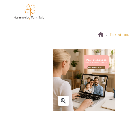
Forfait co
