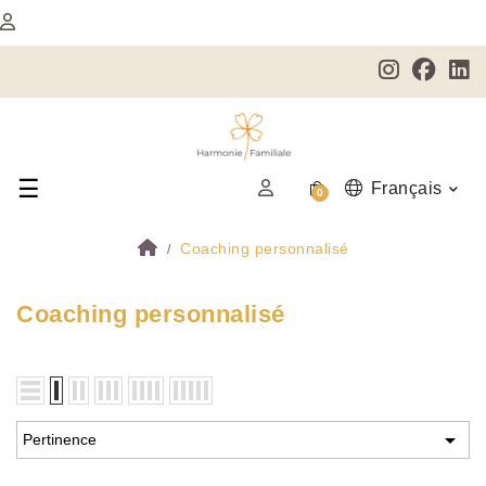
☰
Basculer la navigation
Français
0
Coaching personnalisé
Coaching personnalisé

Pertinence