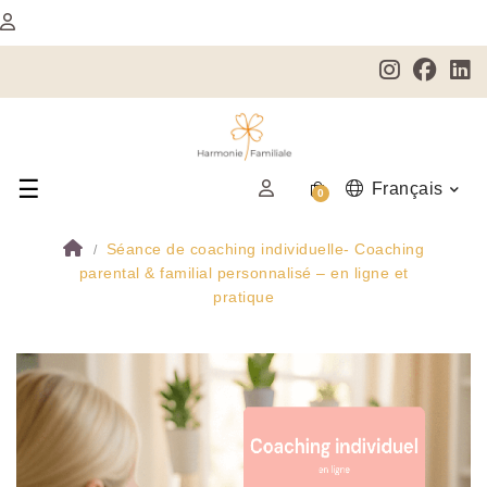
☰
Basculer la navigation
Français
0
Séance de coaching individuelle- Coaching
parental & familial personnalisé – en ligne et
pratique